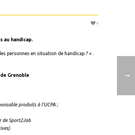
0
s au handicap.
des personnes en situation de handicap ? « .
s de Grenoble
onsable produits à l’UCPA ;
r de Sport2Job
ives)