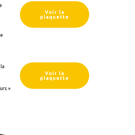
a
Voir la
plaquette
de
 la
Voir la
plaquette
urs »