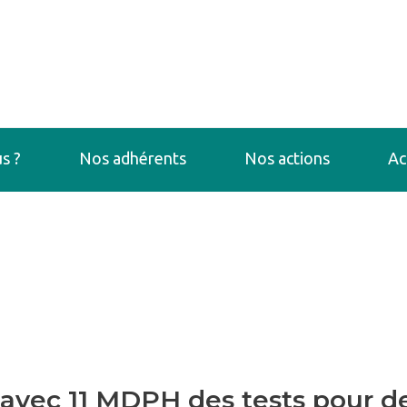
s ?
Nos adhérents
Nos actions
Ac
vec 11 MDPH des tests pour des