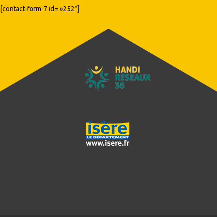
[contact-form-7 id= »252″]